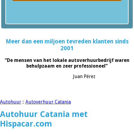
Meer dan een miljoen tevreden klanten sinds
2001
“De mensen van het lokale autoverhuurbedrijf waren
behulpzaam en zeer professioneel”
Juan Pérez
Autohuur
::
Autoverhuur Catania
Autohuur Catania met
Hispacar.com