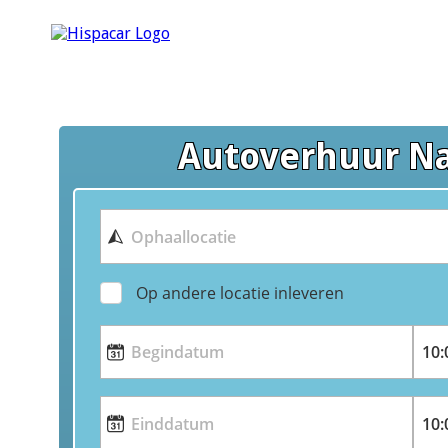
Autoverhuur N
Op andere locatie inleveren