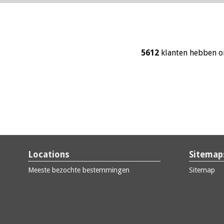
5612
klanten hebben o
Locations
Sitemap
Meeste bezochte bestemmingen
Sitemap