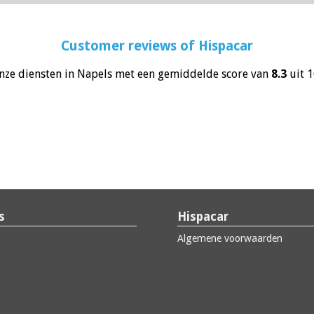
Customer reviews of
Hispacar
nze diensten in Napels met een gemiddelde score van
8.3
uit 
s
Hispacar
Algemene voorwaarden