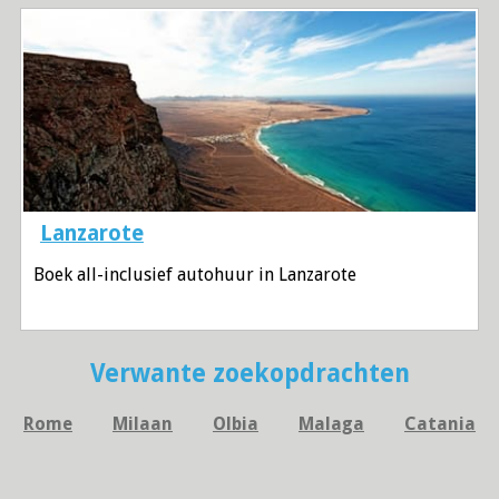
Lanzarote
Boek all-inclusief autohuur in Lanzarote
Verwante zoekopdrachten
Rome
Milaan
Olbia
Malaga
Catania