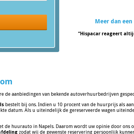
Meer dan een 
“Hispacar reageert altij
com
re de aanbiedingen van bekende autoverhuurbedrijven gespec
ls
bestelt bij ons. Indien u 10 procent van de huurprijs als aa
te datum. Als u uiteindelijk de gereserveerde wagen uiteindel
 met de huurauto in Napels. Daarom wordt uw opinie door ons op
afdeling
zodat wij de gewenste reservering persoonlijk kunne