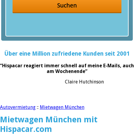
Suchen
Über eine Million zufriedene Kunden seit 2001
“Hispacar reagiert immer schnell auf meine E-Mails, auch
am Wochenende”
Claire Hutchinson
Autovermietung
::
Mietwagen München
Mietwagen München mit
Hispacar.com