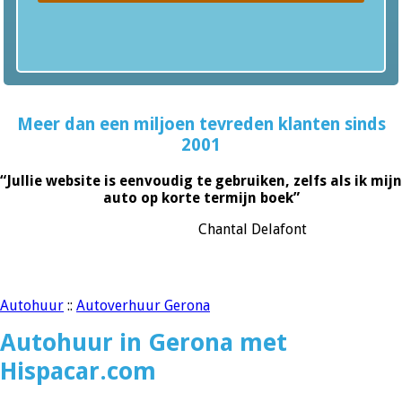
Meer dan een miljoen tevreden klanten sinds
2001
“Jullie website is eenvoudig te gebruiken, zelfs als ik mijn
auto op korte termijn boek”
Chantal Delafont
Autohuur
::
Autoverhuur Gerona
Autohuur in Gerona met
Hispacar.com