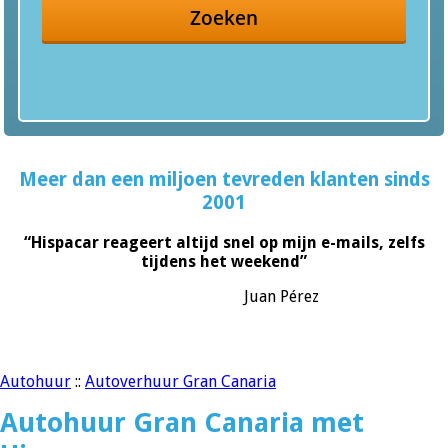
Zoeken
Meer dan een miljoen tevreden klanten sinds
2001
“Hispacar reageert altijd snel op mijn e-mails, zelfs
tijdens het weekend”
Juan Pérez
Autohuur
::
Autoverhuur Gran Canaria
Autohuur Gran Canaria met