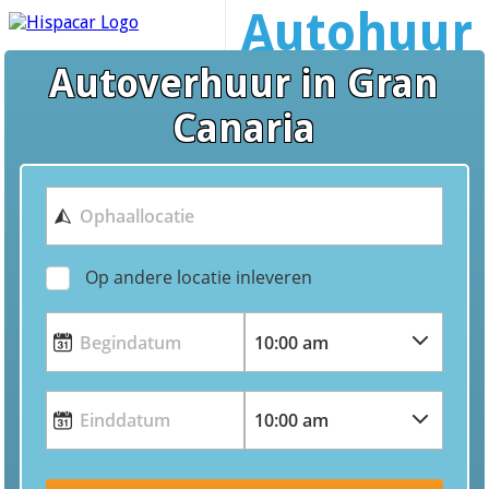
Autohuur
Gran
Autoverhuur in Gran
Canaria
Canaria
Op andere locatie inleveren