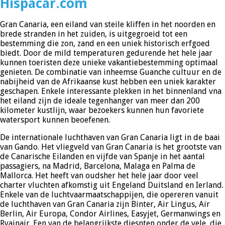
Hispacar.com
Gran Canaria, een eiland van steile kliffen in het noorden en
brede stranden in het zuiden, is uitgegroeid tot een
bestemming die zon, zand en een uniek historisch erfgoed
biedt. Door de mild temperaturen gedurende het hele jaar
kunnen toeristen deze unieke vakantiebestemming optimaal
genieten. De combinatie van inheemse Guanche cultuur en de
nabijheid van de Afrikaanse kust hebben een uniek karakter
geschapen. Enkele interessante plekken in het binnenland vna
het eiland zijn de ideale tegenhanger van meer dan 200
kilometer kustlijn, waar bezoekers kunnen hun favoriete
watersport kunnen beoefenen.
De internationale luchthaven van Gran Canaria ligt in de baai
van Gando. Het vliegveld van Gran Canaria is het grootste van
de Canarische Eilanden en vijfde van Spanje in het aantal
passagiers, na Madrid, Barcelona, Malaga en Palma de
Mallorca. Het heeft van oudsher het hele jaar door veel
charter vluchten afkomstig uit Engeland Duitsland en Ierland.
Enkele van de luchtvaarmaatschappijen, die opereren vanuit
de luchthaven van Gran Canaria zijn Binter, Air Lingus, Air
Berlin, Air Europa, Condor Airlines, Easyjet, Germanwings en
Ryainair. Een van de belangrijkste diesnten onder de vele, die