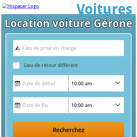
Voitures
de
Location voiture Gérone
location
Gérone
Lieu de retour différent
Recherchez